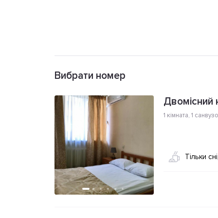
Вибрати номер
Двомісний 
1 кімната
,
1 санвуз
Тільки сн