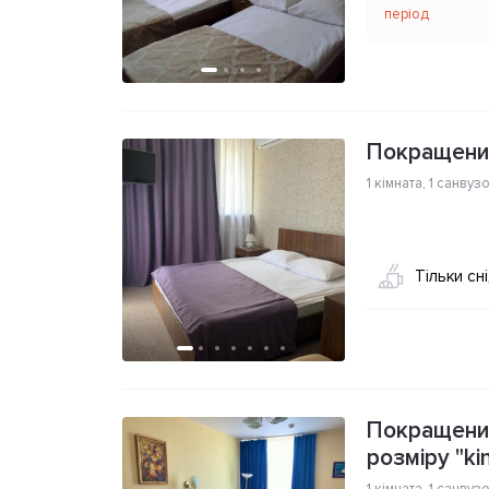
період
Покращени
1 кімната
,
1 санвуз
Тільки сн
Покращени
розміру "ki