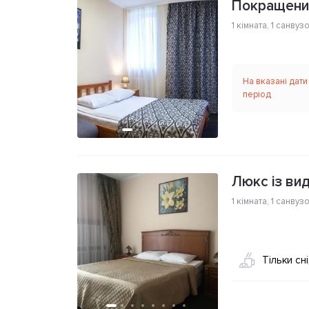
Покращени
1 кімната
,
1 санвуз
На вказані дати
період
Люкс із вид
1 кімната
,
1 санвуз
Тільки сн