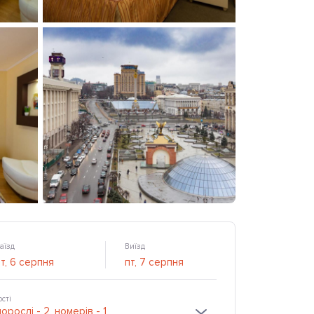
аїзд
Виїзд
ості