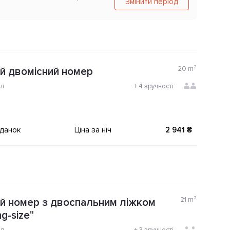
Змінити період
20
m²
й двомісний номер
ол
+
4 зручності
іданок
Ціна за ніч
2 941 ₴
21
m²
й номер з двоспальним ліжком
ng-size"