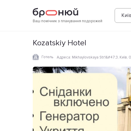
Фотографії
Зручності
Розташування
Киї
Ваш помічник з планування подорожей
Kozatskiy Hotel
Готель
Адреса
:
Mikhaylovskaya Str.1&#47;3, Київ, 