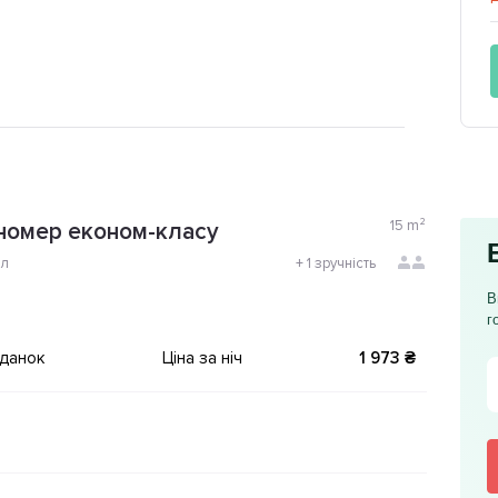
15
m²
номер економ-класу
ол
+
1 зручність
В
г
іданок
Ціна за ніч
1 973 ₴