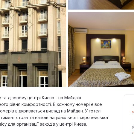
 та діловому центрі Києва - на Майдані
ного рівня комфортності. В кожному номері є все
З
омерів відкривається вигляд на Майдан. У готелі
тимент страв та напоїв національної і європейської
у для організації заходів у центрі Києва.
Г