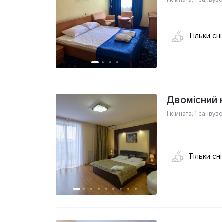
1 кімната
,
1 санвуз
Тільки сн
Двомісний 
1 кімната
,
1 санвуз
Тільки сн