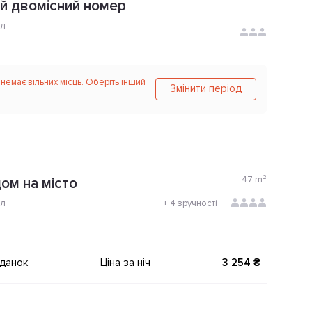
й двомісний номер
ол
 немає вільних місць. Оберіть інший
Змінити період
47
m²
ом на місто
ол
+
4 зручності
іданок
Ціна за ніч
3 254 ₴