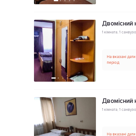
Двомісний 
1 кімната
,
1 санвуз
На вказані дати
період
Двомісний 
1 кімната
,
1 санвуз
На вказані дати