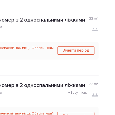
22
m²
номер з 2 односпальними ліжками
ол
 немає вільних місць. Оберіть інший
Змінити період
22
m²
номер з 2 односпальними ліжками
ол
+
1 зручність
 немає вільних місць. Оберіть інший