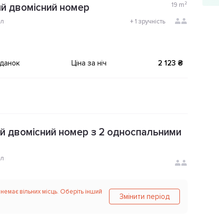
19
m²
й двомісний номер
ол
+
1 зручність
іданок
Ціна за ніч
2 123 ₴
 двомісний номер з 2 односпальними
ол
 немає вільних місць. Оберіть інший
Змінити період