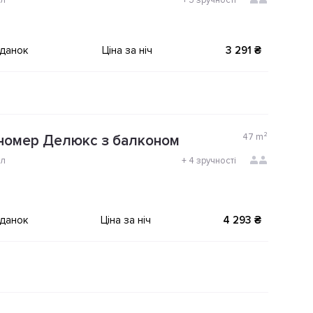
ол
+
3 зручності
іданок
Ціна за ніч
3 291 ₴
47
m²
номер Делюкс з балконом
ол
+
4 зручності
іданок
Ціна за ніч
4 293 ₴