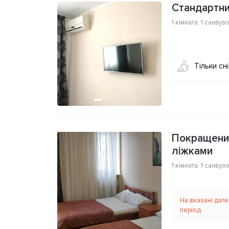
Стандартни
1 кімната
,
1 санвуз
Тільки сн
Покращений
ліжками
1 кімната
,
1 санвуз
На вказані дати
період