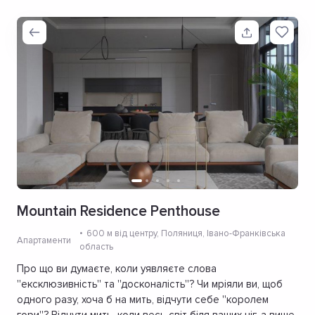
Mountain Residence Penthouse
600 м від центру
, Поляниця, Івано-Франківська
Апартаменти
область
Про що ви думаєте, коли уявляєте слова
''ексклюзивність'' та ''досконалість''? Чи мріяли ви, щоб
одного разу, хоча б на мить, відчути себе ''королем