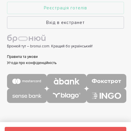
Реєстрація готелів
Вхід в екстранет
Бронюй тут – bronui.com. Кращий бо український!
Правила та умови
Угода про конфіденційність