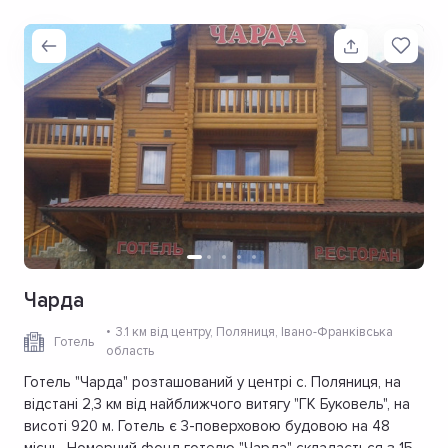
Чарда
3.1 км від центру
, Поляниця, Івано-Франківська
Готель
область
Готель "Чарда" розташований у центрі с. Поляниця, на
відстані 2,3 км від найближчого витягу "ГК Буковель", на
висоті 920 м. Готель є 3-поверховою будовою на 48