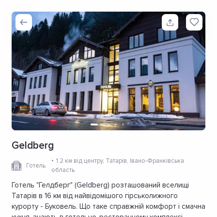
Geldberg
1.2 км від центру
, Татарів, Івано-Франківська
Готель
область
Готель "Гелдберг" (Geldberg) розташований вселищі
Татарів в 16 км від найвідомішого гірськолижного
курорту - Буковель. Що таке справжній комфорт і смачна