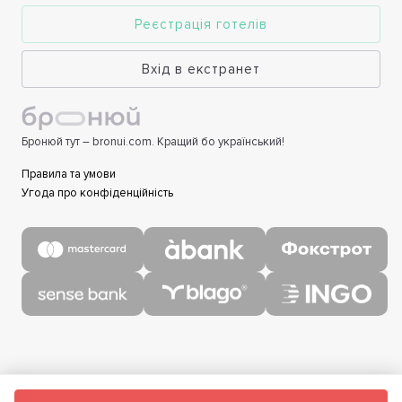
Реєстрація готелів
Вхід в екстранет
Бронюй тут – bronui.com. Кращий бо український!
Правила та умови
Угода про конфіденційність