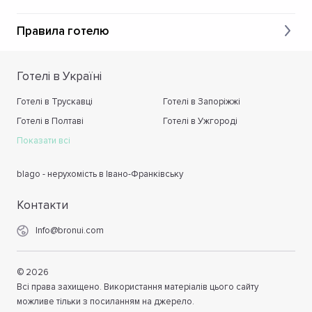
Ексклюзив (31 м²)
Сезон A: 183€ / 174€
Правила готелю
Сезон B: 201€ / 192€
🟡 FAMILY SUITE (2+1) – Сімейний люкс (2+1) (34 м²)
Готелі в Україні
Сезон A: 195€ / 186€
Сезон B: 212€ / 203€
Готелі в Трускавці
Готелі в Запоріжжі
Готелі в Полтаві
Готелі в Ужгороді
🟡 SUITE – French window – Люкс (французьке вікно) (54
Показати всі
м²)
Сезон A: 222€ / 212€
Сезон B: 252€ / 240€
blago - нерухомість в Івано-Франківську
🟡 SUITE COMFORT / SUPERIOR – Люкс Комфорт /
Контакти
Суперіор (45–54 м²)
Сезон A: 296€ / 282€
Info@bronui.com
Сезон B: 326€ / 311€
🟡 SUITE DELUXE – Люкс Делюкс (58–67 м²)
©
2026
Сезон A: 389€ / 371€
Всі права захищено. Використання матеріалів цього сайту
Сезон B: 436€ / 416€
можливе тільки з посиланням на джерело.