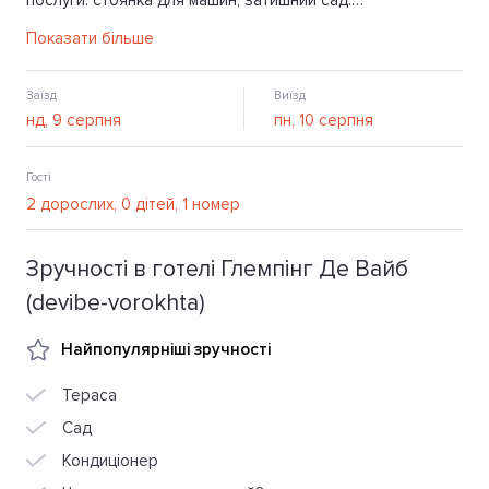
послуги: стоянка для машин, затишний сад.
Дозволяється проживання з домашніми тваринами.
Показати більше
Заїзд
Виїзд
Гості
Зручності в готелі Глемпінг Де Вайб
(devibe-vorokhta)
Найпопулярніші зручності
Тераса
Сад
Кондиціонер