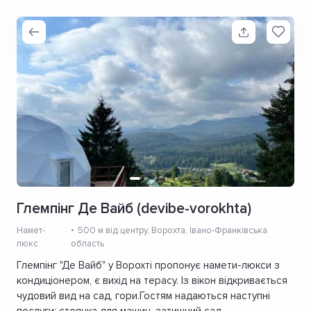
Глемпінг Де Вайб (devibe-vorokhta)
Намет-
500 м від центру
, Ворохта, Івано-Франківська
люкс
область
Глемпінг "Де Вайб" у Ворохті пропонує намети-люкси з
кондиціонером, є вихід на терасу. Із вікон відкривається
чудовий вид на сад, гори.Гостям надаються наступні