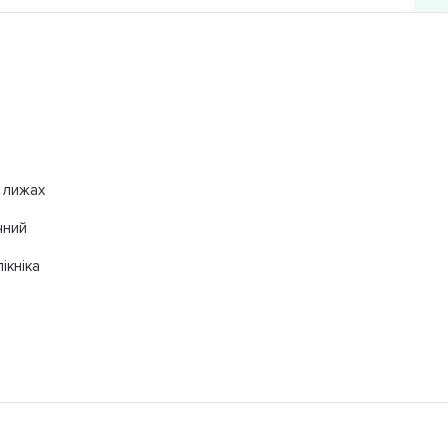
 лижах
чний
ікніка