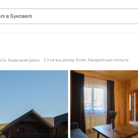
Відгуки
лі в Буковелі
2.3 км від центру
, Ясіня, Закарпатська область
60а, Рахівський район