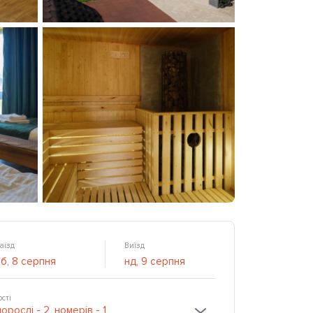
аїзд
Виїзд
ості