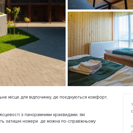
ьне місце для відпочинку, де поєднуються комфорт,
З
місцевості з панорамними краєвидами, які
ають затишні номери де можна по-справжньому
Г