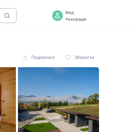
08 серпня
-
09 серпня
Бронювати
Вхід
Реєстрація
Поділитися
Зберегти