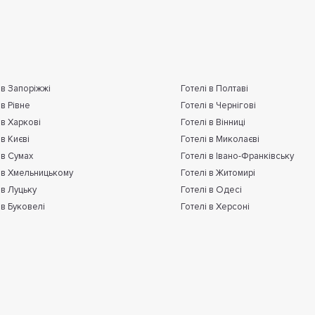
 в Запоріжжі
Готелі в Полтаві
 в Рівне
Готелі в Чернігові
 в Харкові
Готелі в Вінниці
 в Києві
Готелі в Миколаєві
 в Сумах
Готелі в Івано-Франківську
 в Хмельницькому
Готелі в Житомирі
 в Луцьку
Готелі в Одесі
 в Буковелі
Готелі в Херсоні