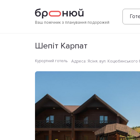
Фотографії
Зручності
Розташування
Готе
Ваш помічник з планування подорожей
Шепіт Карпат
Курортний готель
Адреса
:
Ясіня, вул. Коцюбинського 