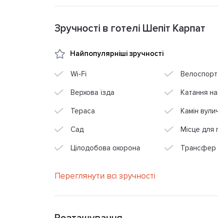
Зручності в готелі Шепіт Карпат
Найпопулярніші зручності
Wi-Fi
Велоспорт
Верхова їзда
Катання на
Тераса
Камін вули
Сад
Місце для п
Цілодобова охорона
Трансфер
Переглянути всі зручності