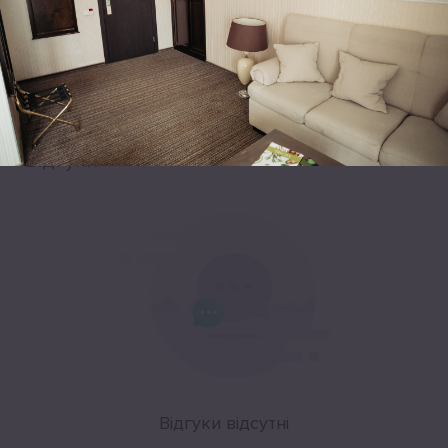
Leaflet
|
©
OpenStreetMap
Відгуки
Відгуки відсутні