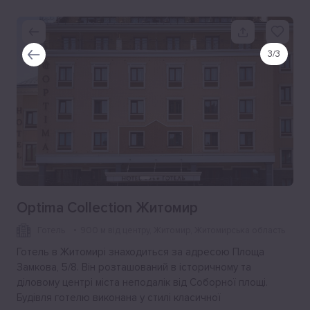
3
/
3
Optima Collection Житомир
Готель
900 м від центру
, Житомир, Житомирська область
Готель в Житомирі знаходиться за адресою Площа
Замкова, 5/8. Він розташований в історичному та
діловому центрі міста неподалік від Соборної площі.
Будівля готелю виконана у стилі класичної