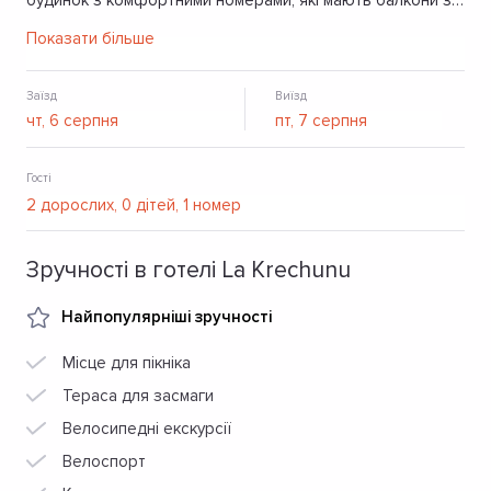
будинок з комфортними номерами, які мають балкони з
чудовим краєвидом на гори. Серед додаткових послуг -
Показати більше
власна парковка, більярд, лазня, басейн, ресторан, бар.
Заїзд
Виїзд
Гості
Зручності в готелі La Кrechunu
Найпопулярніші зручності
Місце для пікніка
Тераса для засмаги
Велосипедні екскурсії
Велоспорт