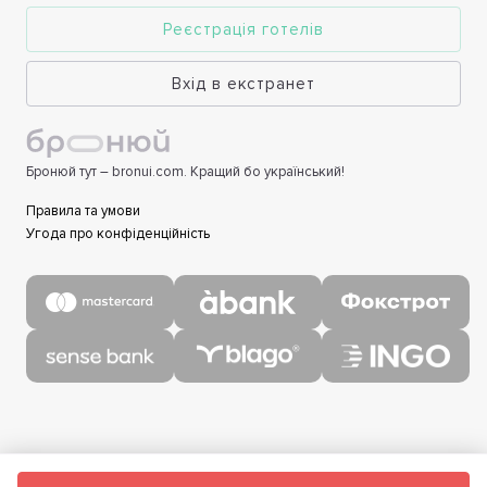
Реєстрація готелів
Вхід в екстранет
Бронюй тут – bronui.com. Кращий бо український!
Правила та умови
Угода про конфіденційність