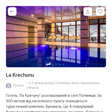
La Кrechunu
2.7 км від центру
, Поляниця, Івано-Франківська
Готель
область
Готель "Ла Кречуну" розташований в селі Поляниця. За
900 метрів від населеного пункту знаходиться
туристичний комплекс Буковель. Це 4-поверховий