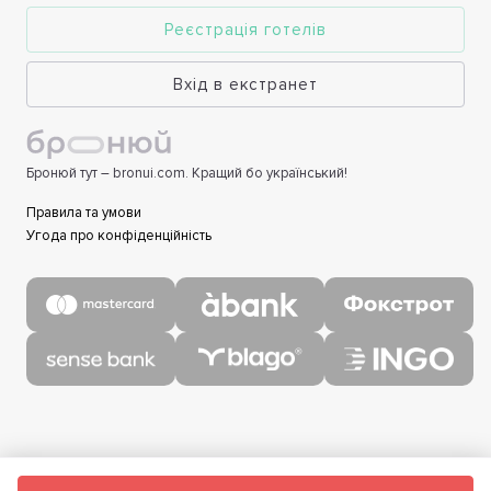
Реєстрація готелів
Вхід в екстранет
Бронюй тут – bronui.com. Кращий бо український!
Правила та умови
Угода про конфіденційність