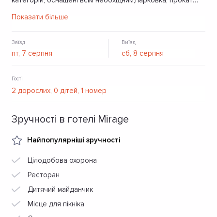
категорій, оснащені всім необхідним,парковка, прокат
гірськолижного спорядження, кімната для сушки
Показати більше
спорядження, приналежності для барбекю, Wi-Fi. За 100
м. знаходиться підйомник №1.
Заїзд
Виїзд
Гості
Зручності в готелі Mirage
Найпопулярніші зручності
Цілодобова охорона
Ресторан
Дитячий майданчик
Місце для пікніка