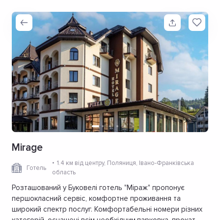
Mirage
1.4 км від центру
, Поляниця, Івано-Франківська
Готель
область
Розташований у Буковелі готель "Міраж" пропонує
першокласний сервіс, комфортне проживання та
широкий спектр послуг. Комфортабельні номери різних