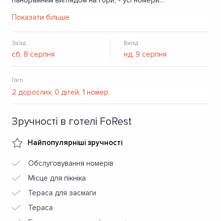
панорамним виглядом на гори, - усі номери
укомплектовані необхідними зручностями.Також
Показати більше
відпочивальники можуть скорисатись сауною, чанами. А
смачно поїсти можна в ресторані.
Заїзд
Виїзд
Гості
Зручності в готелі FoRest
Найпопулярніші зручності
Обслуговування номерів
Місце для пікніка
Тераса для засмаги
Тераса