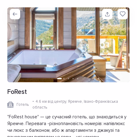
FoRest
4.6 км від центру
, Яремче, Івано-Франківська
Готель
область
"FoRest house" — це сучасний готель, що знаходиться у
Яремче. Перевага -різноплановість номерів: напівлюкс
чи люкс з балконом, або ж апартаменти з джакузі та