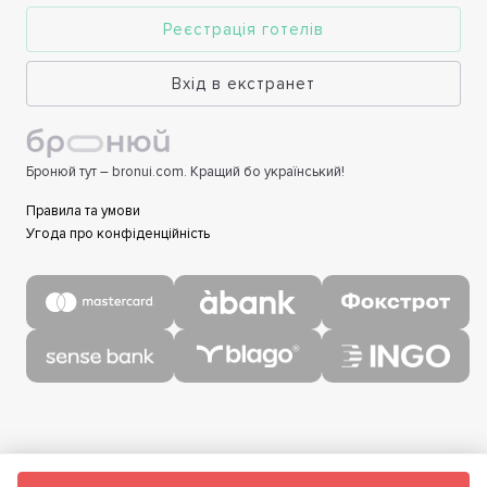
Реєстрація готелів
Вхід в екстранет
Бронюй тут – bronui.com. Кращий бо український!
Правила та умови
Угода про конфіденційність