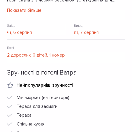
гори, сауна з глибоким басейном, устаткування для
барбекю, парковка, безкоштовний Wi-Fi.
Показати більше
Заїзд
Виїзд
Гості
Зручності в готелі Ватра
Найпопулярніші зручності
Міні-маркет (на території)
Тераса для засмаги
Тераса
Спільна кухня