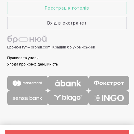
Реєстрація готелів
Вхід в екстранет
Бронюй тут – bronui.com. Кращий бо український!
Правила та умови
Угода про конфіденційність