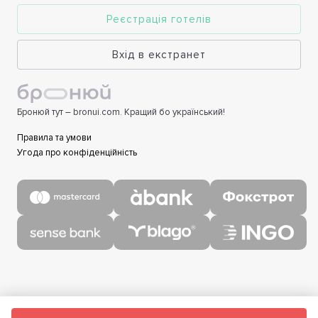
Реєстрація готелів
Вхід в екстранет
Бронюй тут – bronui.com. Кращий бо український!
Правила та умови
Угода про конфіденційність