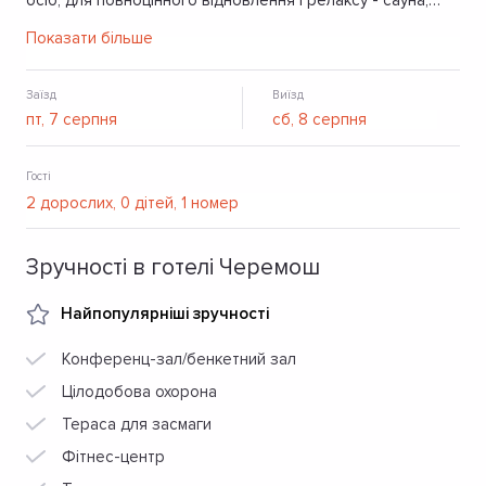
осіб, для повноцінного відновлення і релаксу - сауна,
басейн, більярд. Любителі активного відпочинку можуть
Показати більше
скористатись тренажерним залом.
Заїзд
Виїзд
Гості
Зручності в готелі Черемош
Найпопулярніші зручності
Конференц-зал/бенкетний зал
Цілодобова охорона
Тераса для засмаги
Фітнес-центр