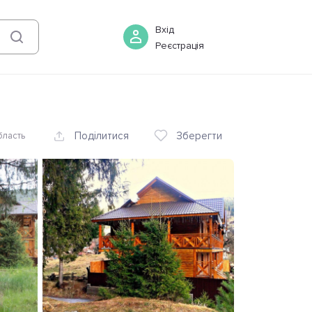
09 серпня
-
10 серпня
Бронювати
Вхід
Реєстрація
Поділитися
Зберегти
бласть