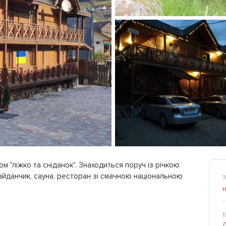
м "ліжко та сніданок". Знаходиться поруч із річкою
айданчик, сауна, ресторан зі смачною національною
З
Г