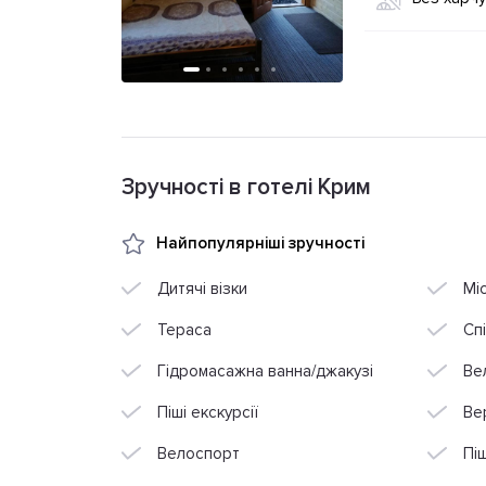
Зручності в готелі Крим
Найпопулярніші зручності
Дитячі візки
Міс
Тераса
Сп
Гідромасажна ванна/джакузі
Ве
Піші екскурсії
Ве
Велоспорт
Пі