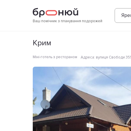
Фотографії
Зручності
Розташування
Яре
Ваш помічник з планування подорожей
Крим
Міні-готель з рестораном
Адреса
:
вулиця Свободи 355