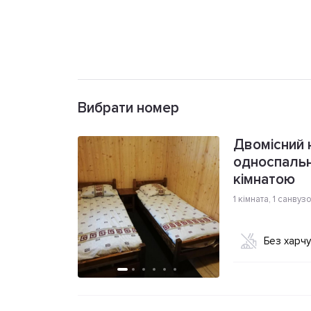
Вибрати номер
Двомісний 
односпальн
кімнатою
1 кімната
,
1 санвуз
Без харч