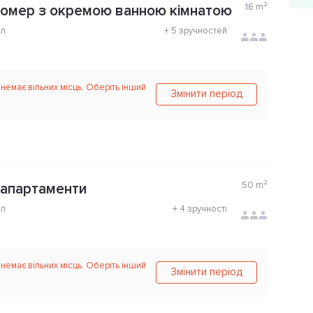
16
m²
номер з окремою ванною кімнатою
ол
+
5 зручностей
 немає вільних місць. Оберіть інший
Змінити період
50
m²
 апартаменти
ол
+
4 зручності
 немає вільних місць. Оберіть інший
Змінити період