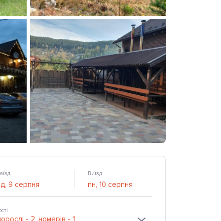
аїзд
Виїзд
ості