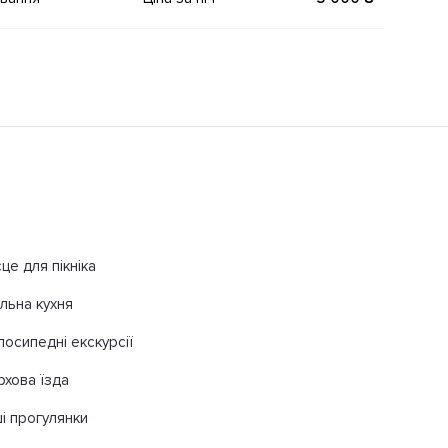
це для пікніка
ільна кухня
лосипедні екскурсії
рхова їзда
ші прогулянки