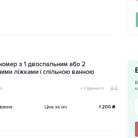
номер з 1 двоспальним або 2
ими ліжками і спільною ванною
В
ол
+
3 зручності
г
ування
Ціна за ніч
1 200 ₴