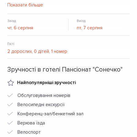
парковка та безкоштовний Wi-Fi.
Показати більше
Заїзд
Виїзд
Гості
Зручності в готелі Пансіонат "Сонечко"
Найпопулярніші зручності
Обслуговування номерів
Велосипедні екскурсії
Конференц-зал/бенкетний зал
Верхова їзда
Велоспорт