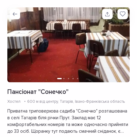
Пансіонат "Сонечко"
Хостел
600 м від центру
, Татарів, Івано-Франківська область
Приватна триповерхова садиба "Сонечко" розташована
в селі Татарів біля річки Прут. Заклад має 12
комфортабельних номерів та може одночасно прийняти
до 33 осіб. Щоранку тут подають смачний сніданок, є