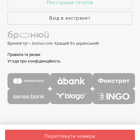
Реєстрація готелів
Вхід в екстранет
Бронюй тут – bronui.com. Кращий бо український!
Правила та умови
Угода про конфіденційність
Переглянути номери