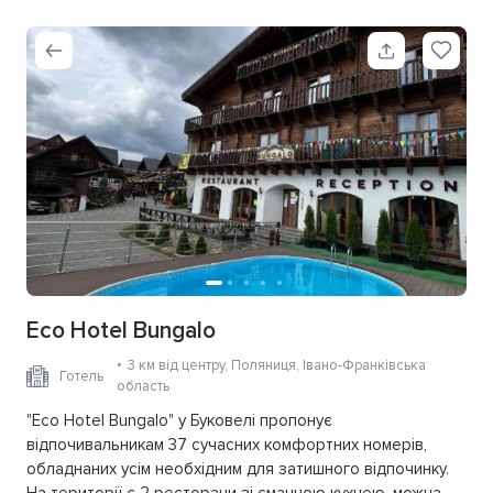
Eco Hotel Bungalo
3 км від центру
, Поляниця, Івано-Франківська
Готель
область
"Eco Hotel Bungalo" у Буковелі пропонує
відпочивальникам 37 сучасних комфортних номерів,
обладнаних усім необхідним для затишного відпочинку.