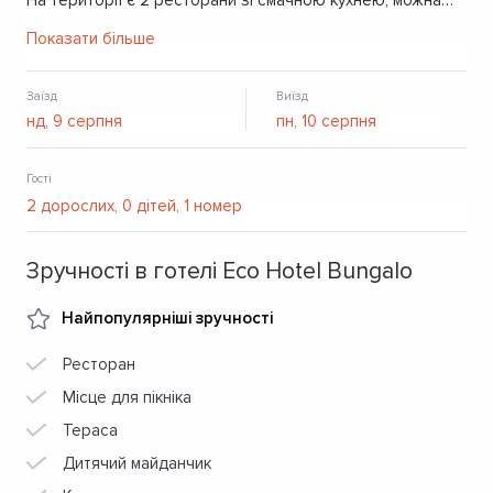
На території є 2 ресторани зі смачною кухнею, можна
скористатись сауною, дитячою кімнатою. Заклад надає
Показати більше
паркінг і безкоштовний Wi-Fi.
Заїзд
Виїзд
Гості
Зручності в готелі Eco Hotel Bungalo
Найпопулярніші зручності
Ресторан
Місце для пікніка
Тераса
Дитячий майданчик