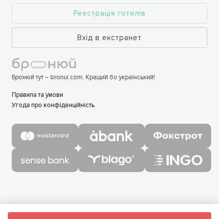
Реєстрація готелів
Вхід в екстранет
Бронюй тут – bronui.com. Кращий бо український!
Правила та умови
Угода про конфіденційність