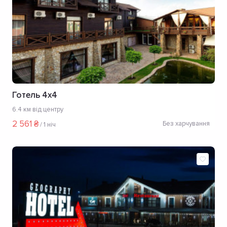
Готель 4x4
6.4 км від центру
2 561 ₴
Без харчування
/
1 ніч