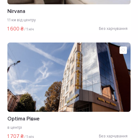
Nirvana
1.1 км від центру
1 600 ₴
Без харчування
/
1 ніч
Optima Рівне
в центрі
1 707 ₴
Без харчування
/
1 ніч