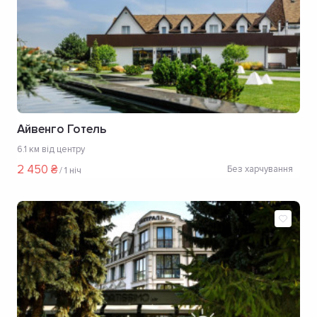
Айвенго Готель
6.1 км від центру
2 450 ₴
Без харчування
/
1 ніч