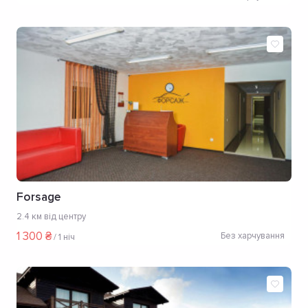
Forsage
2.4 км від центру
1 300 ₴
Без харчування
/
1 ніч