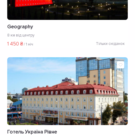
Geography
8 км від центру
1 450 ₴
Тільки сніданок
/
1 ніч
Готель Україна Рівне