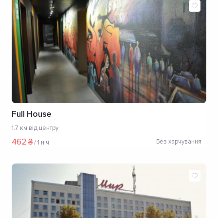
Full House
1.7 км від центру
462 ₴
Без харчування
/
1 ніч