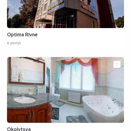
Optima Rivne
в центрі
Okolytsya